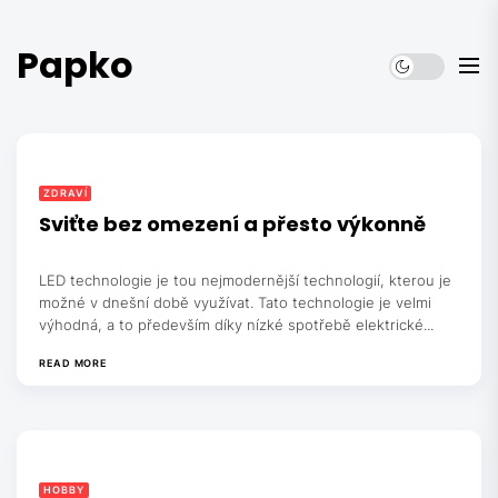
Skip
to
Papko
the
content
ZDRAVÍ
Sviťte bez omezení a přesto výkonně
LED technologie je tou nejmodernější technologií, kterou je
možné v dnešní době využívat. Tato technologie je velmi
výhodná, a to především díky nízké spotřebě elektrické...
READ MORE
HOBBY