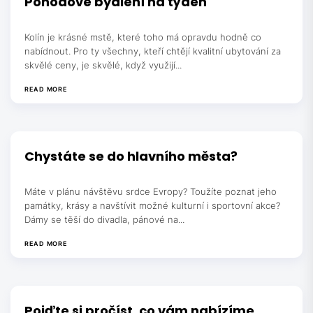
Pohodové bydlení na týden
Kolín je krásné mstě, které toho má opravdu hodně co
nabídnout. Pro ty všechny, kteří chtějí kvalitní ubytování za
skvělé ceny, je skvělé, když využijí...
READ MORE
Chystáte se do hlavního města?
Máte v plánu návštěvu srdce Evropy? Toužíte poznat jeho
památky, krásy a navštívit možné kulturní i sportovní akce?
Dámy se těší do divadla, pánové na...
READ MORE
Pojďte si pročíst, co vám nabízíme