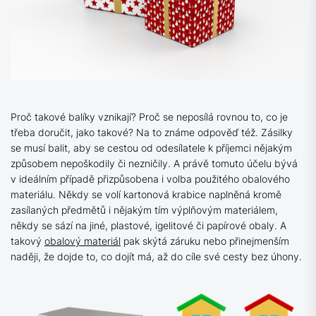
Proč takové balíky vznikají? Proč se neposílá rovnou to, co je
třeba doručit, jako takové? Na to známe odpověď též. Zásilky
se musí balit, aby se cestou od odesílatele k příjemci nějakým
způsobem nepoškodily či nezničily. A právě tomuto účelu bývá
v ideálním případě přizpůsobena i volba použitého obalového
materiálu. Někdy se volí kartonová krabice naplněná kromě
zasílaných předmětů i nějakým tím výplňovým materiálem,
někdy se sází na jiné, plastové, igelitové či papírové obaly. A
takový
obalový materiál
pak skýtá záruku nebo přinejmenším
naději, že dojde to, co dojít má, až do cíle své cesty bez úhony.