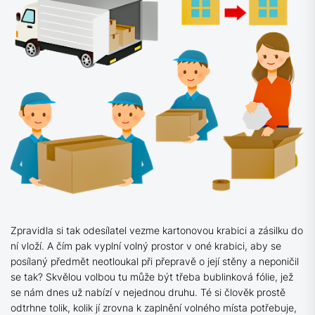
Zpravidla si tak odesílatel vezme kartonovou krabici a zásilku do
ní vloží. A čím pak vyplní volný prostor v oné krabici, aby se
posílaný předmět neotloukal při přepravě o její stěny a neponičil
se tak? Skvělou volbou tu může být třeba bublinková fólie, jež
se nám dnes už nabízí v nejednou druhu. Té si člověk prostě
odtrhne tolik, kolik jí zrovna k zaplnění volného místa potřebuje,