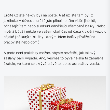
Určitě už jste někdy byli na poště. A ať už jste tam byli z
jakéhokoliv důvodu, určitě jste přinejmenším viděli jiné lidi,
přinášející tam nebo si odsud odnášející všemožné balíky. Nebo
možná bývá i někde ve vašem okolí čas od času k vidění vozidlo
nějaké jiné kurýrní služby, kterým lidem balíky přivážejí na
pracoviště nebo domů.
A proto není prakticky možné, abyste nevěděli, jak takový
zaslaný balík vypadá. Ano, vesměs to bývá nějaká ta zabalená
škatule, ve které se ukrývá právě to, co se adresátovi zasílá.