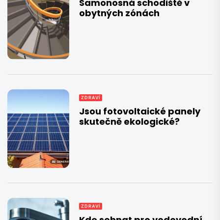
Samonosná schodiště v
obytných zónách
ZDRAVÍ
Jsou fotovoltaické panely
skutečně ekologické?
ZDRAVÍ
Kde sehnat pro vodovodní