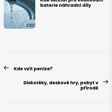
baterie náhradní díly
Navigace
Kde vzít peníze?
Previous
pro
post:
příspěvek
Diskotéky, deskové hry, pobyt v
N
přírodě
po