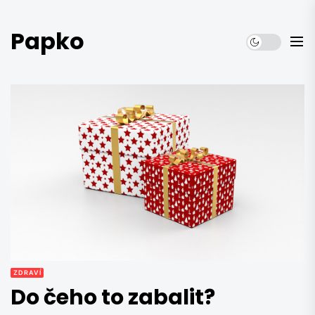
Skip
to
Papko
the
content
ZDRAVÍ
Do čeho to zabalit?