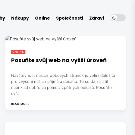
by
Nákupy
Online
Společnosti
Zdraví
ONLINE
Posuňte svůj web na vyšší úroveň
Návštěvnost našich webových stránek je velmi důležitá
pro zvýšení našich příjmů a dosahu. To se dá zajistit
například dobře za pomocí zpětných odkazů. Posuňte
svůj...
READ MORE