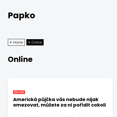
Skip
to
Papko
the
content
Home
Online
Online
ONLINE
Americká půjčka vás nebude nijak
omezovat, můžete za ni pořídit cokoli