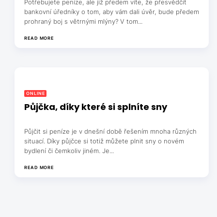
Potřebujete peníze, ale již předem víte, že přesvědčit
bankovní úředníky o tom, aby vám dali úvěr, bude předem
prohraný boj s větrnými mlýny? V tom...
READ MORE
ONLINE
Půjčka, díky které si splníte sny
Půjčit si peníze je v dnešní době řešením mnoha různých
situací. Díky půjčce si totiž můžete plnit sny o novém
bydlení či čemkoliv jiném. Je...
READ MORE