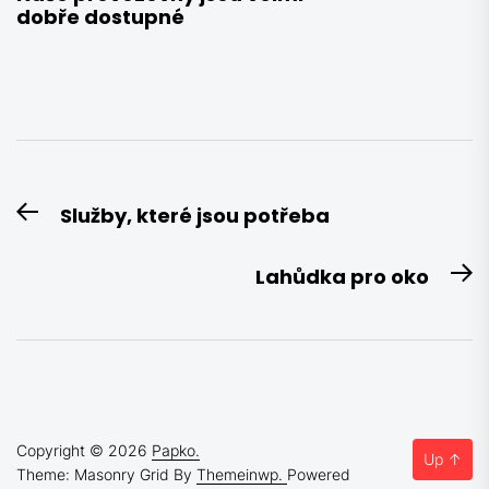
dobře dostupné
Navigace
Služby, které jsou potřeba
Previous
pro
post:
příspěvek
Lahůdka pro oko
N
po
Copyright © 2026
Papko.
Up
↑
Theme: Masonry Grid By
Themeinwp.
Powered