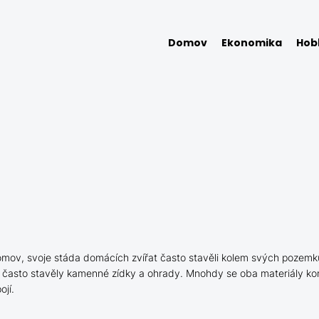
Domov
Ekonomika
Hob
omov, svoje stáda domácích zvířat často stavěli kolem svých pozemků
 často stavěly kamenné zídky a ohrady. Mnohdy se oba materiály komb
ojí.