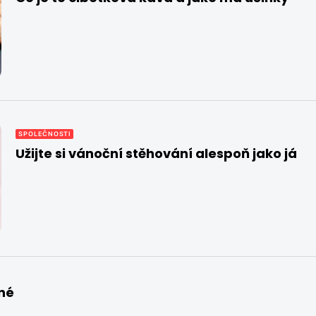
SPOLEČNOSTI
Užijte si vánoční stěhování alespoň jako já
né