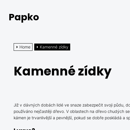
Skip
to
Papko
the
content
Home
Kamenné zídky
Kamenné zídky
Již v dávných dobách lidé ve snaze zabezpečit svoji půdu, d
používáno nejčastěji dřevo. V oblastech na dřevo chudých se
kámen je trvanlivější a pevnější, pokud se dobře poskládá a sp