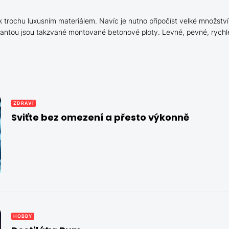
k trochu luxusním materiálem. Navíc je nutno připočíst velké množstv
riantou jsou takzvané montované
betonové ploty
. Levné, pevné, rychl
ZDRAVÍ
Sviťte bez omezení a přesto výkonně
HOBBY