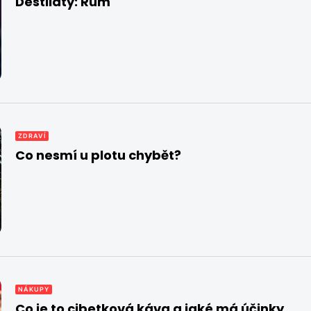
Destiláty: Rum
ZDRAVÍ
Co nesmí u plotu chybět?
NÁKUPY
Co je to cibetková káva a jaké má účinky