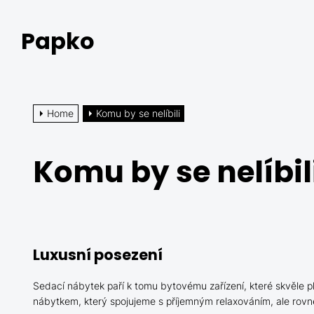
Skip
to
Papko
the
content
Home
Komu by se nelíbili
Komu by se nelíbil
Luxusní posezení
Sedací nábytek paří k tomu bytovému zařízení, které skvěle pl
nábytkem, který spojujeme s příjemným relaxováním, ale rovně