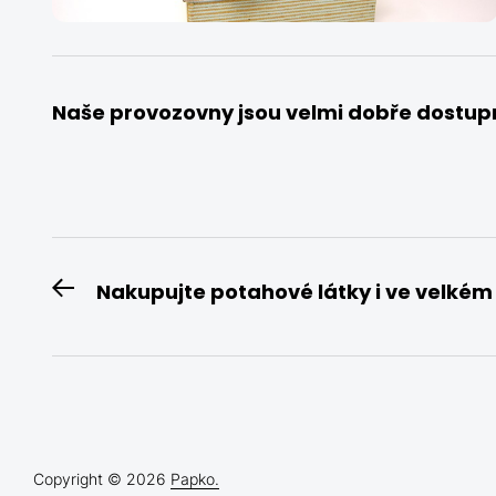
Naše provozovny jsou velmi dobře dostup
Navigace
Nakupujte potahové látky i ve velkém
Previous
pro
post:
příspěvek
Copyright © 2026
Papko.