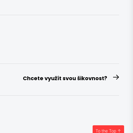
Chcete využít svou šikovnost?
Next
post:
To the Top
↑