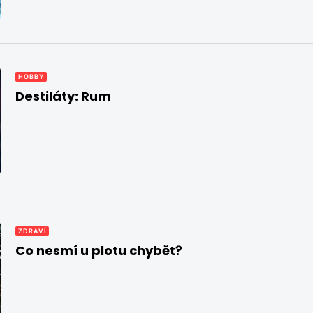
HOBBY
Destiláty: Rum
ZDRAVÍ
Co nesmí u plotu chybět?