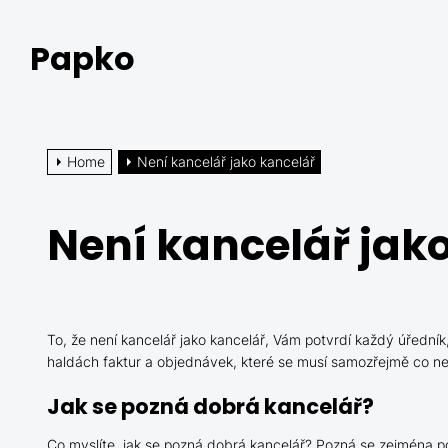
Skip
to
Papko
the
content
Home
Není kancelář jako kancelář
Není kancelář jak
To, že není kancelář jako kancelář, Vám potvrdí každý úřední
haldách faktur a objednávek, které se musí samozřejmě co nejd
Jak se pozná dobrá kancelář?
Co myslíte, jak se pozná dobrá kancelář? Pozná se zejména po