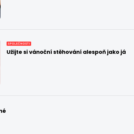
SPOLEČNOSTI
Užijte si vánoční stěhování alespoň jako já
né