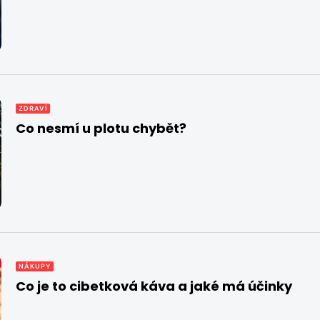
ZDRAVÍ
Co nesmí u plotu chybět?
NÁKUPY
Co je to cibetková káva a jaké má účinky