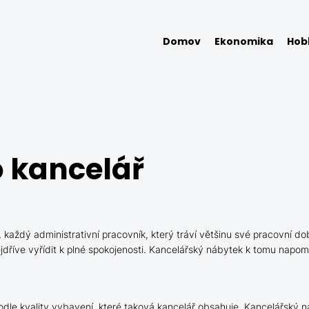
Domov
Ekonomika
Hob
o kancelář
k, každý administrativní pracovník, který tráví většinu své pracovní
říve vyřídit k plné spokojenosti.
Kancelářský nábytek
k tomu napomáh
dle kvality vybavení, které taková kancelář obsahuje. Kancelářský n