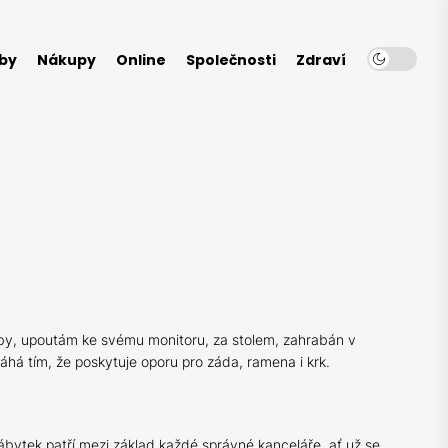
by
Nákupy
Online
Společnosti
Zdraví
 doby, upoutám ke svému monitoru, za stolem, zahrabán v
á tím, že poskytuje oporu pro záda, ramena i krk.
ábytek patří mezi základ každé správné kanceláře, ať už se