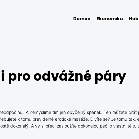
Domov
Ekonomika
Hob
i pro odvážné páry
neodpočinul. A nemyslíme tím jen obyčejný spánek. Ten můžete brát j
třebujete k tomu pravidelné
erotické masáže
. Divíte se? Je tomu tak,
rostě dokonalý. A vy si přeci zasloužíte dokonalou péči o vlastní tělo,