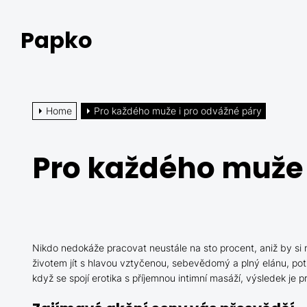
Skip
to
Papko
the
content
Home
Pro každého muže i pro odvážné páry
Pro každého muže 
Nikdo nedokáže pracovat neustále na sto procent, aniž by si 
životem jít s hlavou vztyčenou, sebevědomý a plný elánu, po
když se spojí erotika s příjemnou intimní masáží, výsledek je p