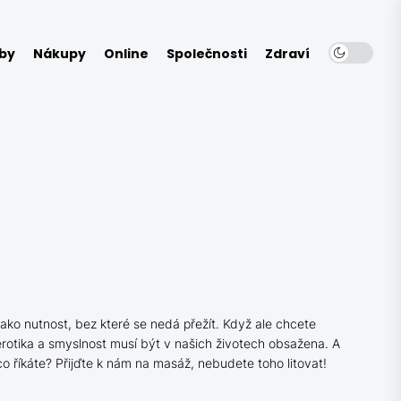
by
Nákupy
Online
Společnosti
Zdraví
ako nutnost, bez které se nedá přežít. Když ale chcete
 erotika a smyslnost musí být v našich životech obsažena. A
 co říkáte? Přijďte k nám na masáž, nebudete toho litovat!