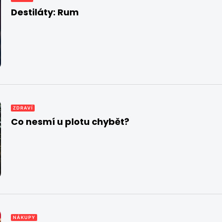
Destiláty: Rum
ZDRAVÍ
Co nesmí u plotu chybět?
NÁKUPY