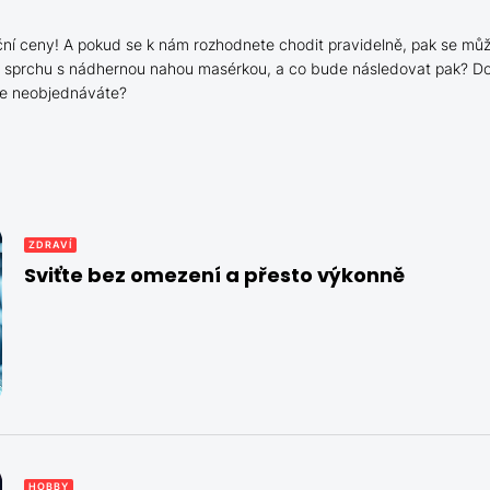
í ceny! A pokud se k nám rozhodnete chodit pravidelně, pak se můžet
čnou sprchu s nádhernou nahou masérkou, a co bude následovat pak?
 se neobjednáváte?
ZDRAVÍ
Sviťte bez omezení a přesto výkonně
HOBBY