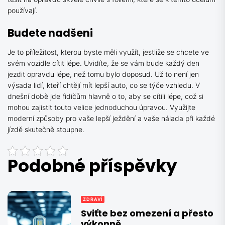
používají.
Budete nadšeni
Je to příležitost, kterou byste měli využít, jestliže se chcete ve
svém vozidle cítit lépe. Uvidíte, že se vám bude každý den
jezdit opravdu lépe, než tomu bylo doposud. Už to není jen
výsada lidí, kteří chtějí mít lepší auto, co se týče vzhledu. V
dnešní době jde řidičům hlavně o to, aby se cítili lépe, což si
mohou zajistit touto velice jednoduchou úpravou. Využijte
moderní způsoby pro vaše lepší ježdění a vaše nálada při každé
jízdě skutečně stoupne.
Podobné příspěvky
ZDRAVÍ
Sviťte bez omezení a přesto
výkonně