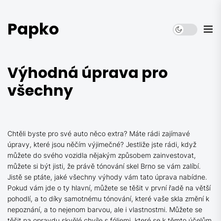
Skip
to
Papko
the
content
Výhodná úprava pro
všechny
Chtěli byste pro své auto něco extra? Máte rádi zajímavé
úpravy, které jsou něčím výjimečné? Jestliže jste rádi, když
můžete do svého vozidla nějakým způsobem zainvestovat,
můžete si být jisti, že právě
tónování skel Brno
se vám zalíbí.
Jistě se ptáte, jaké všechny výhody vám tato úprava nabídne.
Pokud vám jde o ty hlavní, můžete se těšit v první řadě na větší
pohodlí, a to díky samotnému tónování, které vaše skla změní k
nepoznání, a to nejenom barvou, ale i vlastnostmi. Můžete se
těšit na opravdu skvělé chvíle s fóliemi, které se k těmto účelům