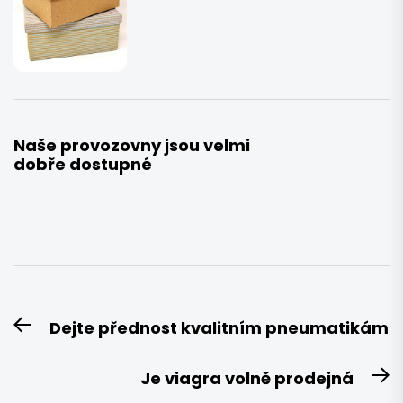
Naše provozovny jsou velmi
dobře dostupné
Navigace
Dejte přednost kvalitním pneumatikám
Previous
pro
post:
příspěvek
Je viagra volně prodejná
N
po