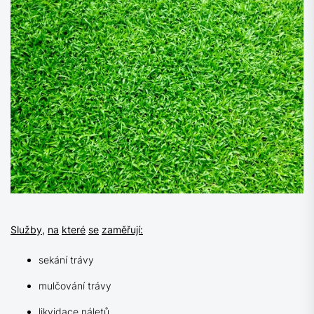
Služby,
na
které
se
zaměřují:
sekání trávy
mulčování trávy
likvidace náletů