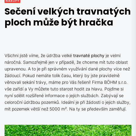
NÁKUPY
Sečení velkých travnatých
ploch může být hračka
Všichni jistě víme, že údržba velké
travnaté
plochy
je velmi
náročná. Samozřejmě jen v případě, že chceme mít tuto oblast
upravenou. A to je při správném využívání dané plochy více než
žádoucí. Pokud nemáte tolik času, který by jste pravidelně
věnovali sekání trávy, máme pro Vás řešení! Firma BÖHM s.r.o.
vše zařídí a Vy můžete tuto starost hodit za hlavu. Pojďme si
nyní sdělit rozšířené informace o jejich službách. Zabývají se
celoroční údržbou pozemků. Ideální je při žádosti o jejich služby,
mít pozemek větší než 5000 m². Na ty se především zaměřují.