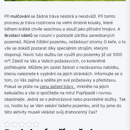
Při
mulčování
se žádná tráva nesbírá a neodváží. Při tomto
procesu je tráva rozdrcena na velmi drobné kousky, které
během krátké chvíle seschnou a slouží jako přírodní hnojivo. A
likvidací
náletů
se rozumí v podstatě údržba zanedbaných
pozemků. Různé čištění pozemku, nežádoucí stromy či keře, o to
vše se dokáží postarat díky speciálním strojům, kterými
disponují. Navíc tuto službu lze využít pro pozemky již od 1000
m²! Záleží na Vás a Vašich požadavcích, co konkrétně
potřebujete. Můžete jim zaslat žádost o nezávaznou nabídku,
kterou naleznete k vyplnění na jejich stránkách. Informujte se o
tom, co Vás zajímá a sdělte jim své požadavky a představu.
Pokud se ptáte na
cenu sečení trávy
, mrkněte na jejich
kalkulačku a vše si spočítejte na míru! Popřípadě i rovnou
objednejte. Jedná se o jednorázové nebo pravidelné služby. Tak
co, hodilo by se Vám sekání Vašeho pozemku, aniž by jsme do
této aktivity museli vkládat svůj drahocenný čas?