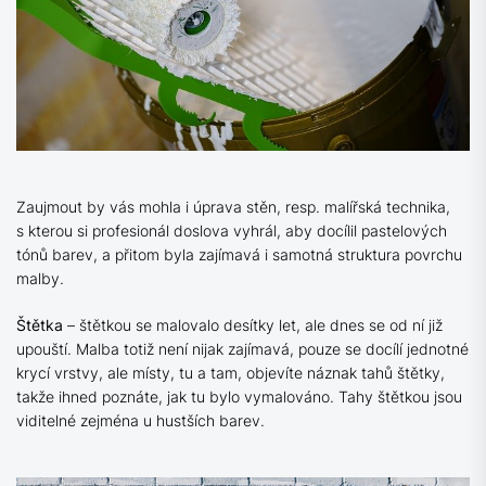
Zaujmout by vás mohla i úprava stěn, resp. malířská technika,
s kterou si profesionál doslova vyhrál, aby docílil pastelových
tónů barev, a přitom byla zajímavá i samotná struktura povrchu
malby.
Štětka
– štětkou se malovalo desítky let, ale dnes se od ní již
upouští. Malba totiž není nijak zajímavá, pouze se docílí jednotné
krycí vrstvy, ale místy, tu a tam, objevíte náznak tahů štětky,
takže ihned poznáte, jak tu bylo vymalováno. Tahy štětkou jsou
viditelné zejména u hustších barev.