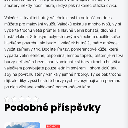
amatéry někdy noční můra, i když pak nakonec otázka cviku.
Váleček
– kvalitní hutný váleček je asi to nejlepší, co dnes
můžete pro malování využít. Válečků existuje mnoho typů, vy si
vyberte trochu větší průměr a hlavně velmi bohatá, dlouhá a
hustá vlákna. S tenkým polyesterovým válečkem docílíte spíše
hladkého povrchu, ale bude-li váleček hutnější, máte možnost
využít zajímavý trik. Docílíte jím tzv. pomerančové kůže, která
vypadá velmi efektně, připomíná jemnou tapetu, přitom je vrstva
barvy celistvá a beze spár. Namícháte si barvu trochu hustší a
válečkem pohybujete pouze jedním směrem – shora dolů tak,
aby na povrchu stěny vznikaly jemné hrbolky. Ty se pak trochu
slijí, ale díky vyšší hustotě barvy rychle zasychají a na povrchu
po nich zůstane zmiňovaná pomerančová kůra.
Podobné příspěvky
DOMOV