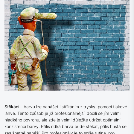
Stříkání
– barvu lze nanášet i stříkáním z trysky, pomocí tlakové
láhve. Tento způsob je již profesionálnější, docílí se jím velmi
hladkého povrchu, ale zde je velmi důležité udržet optimální
konzistenci barvy. Příliš řídká barva bude stékat, příliš hustá se
zas špatně nanáší. Pro profesionály je to spíše rutina, pro